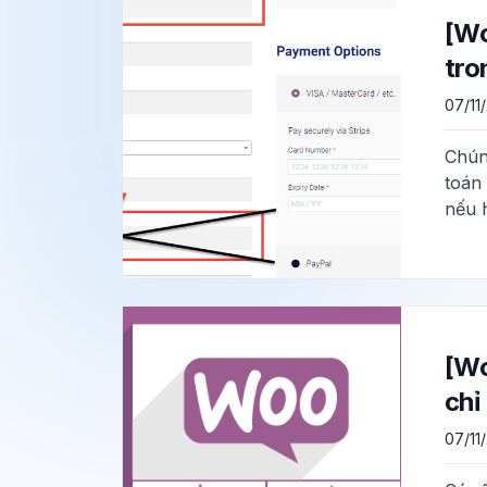
[Wo
tro
07/11
Chúng
toán
nếu 
[Wo
chỉ
07/11