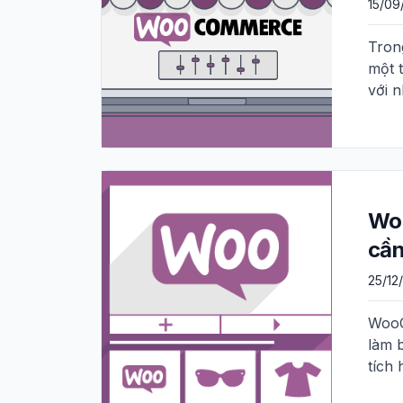
15/09
Tron
một 
với 
Woo
cần
25/12
WooC
làm 
tích