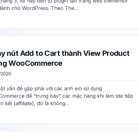
tháng 3, lỗi này đến từ plugin tạo trang web Elementor
dành cho WordPress. Theo The…
y nút Add to Cart thành View Product
ong WooCommerce
/2020
ột vấn đề gặp phải với các anh em sử dụng
ommerce để “trưng bày” các mặc hàng khi làm site tiếp
iên kết (affiliate), đó là không…