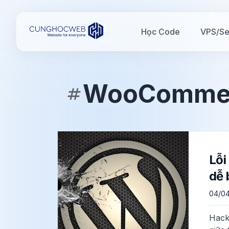
Học Code
VPS/Se
WooComme
Lỗi
dễ 
04/0
Hack