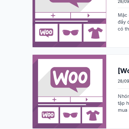
28/09
Mặc 
đầy 
có t
[W
28/09
Nhóm
tập 
mua 