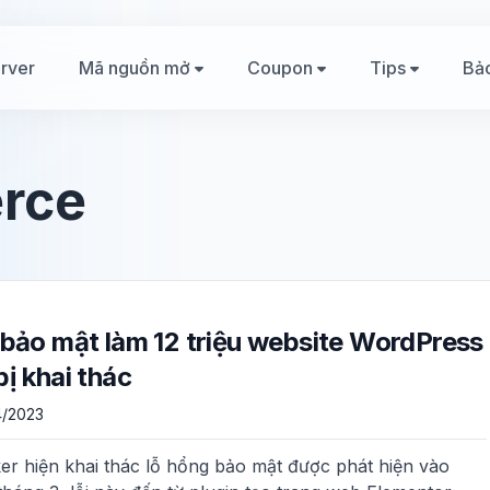
rver
Mã nguồn mở
Coupon
Tips
Bả
rce
 bảo mật làm 12 triệu website WordPress
bị khai thác
4/2023
er hiện khai thác lỗ hổng bảo mật được phát hiện vào