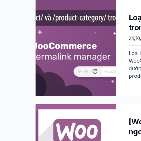
Loạ
tr
24/10
Loại
WooC
đườn
prod
[Wo
ngo