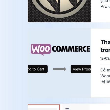
giữa 
Pro 
Tha
tr
18/03
Có m
WooC
thị l