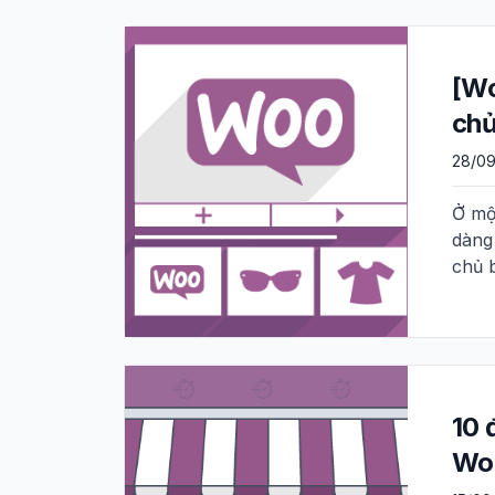
[Wo
ch
28/09
Ở mộ
dàng
chủ 
10 
Wo