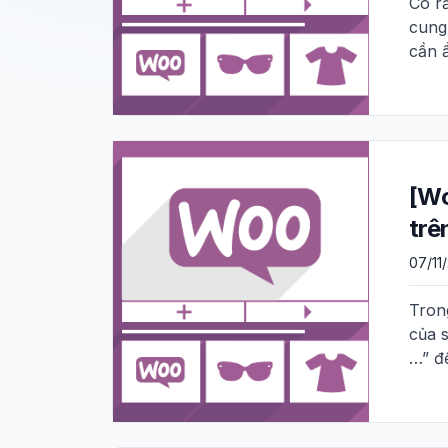
Có r
cung
cần 
[Wo
trê
07/11
Tron
của 
…” để