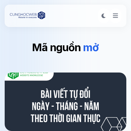
Mã
nguồn
mở