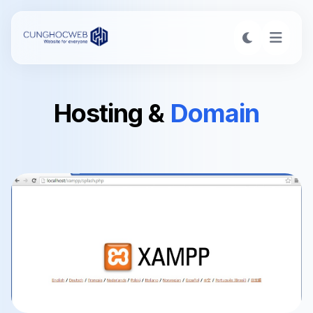
Hosting
&
Domain