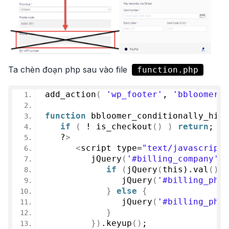
Ta chèn đoạn php sau vào file
function.php
add_action
(
'wp_footer'
, 
'bbloomer_c
function
bbloomer_conditionally_hide
if
(
 ! 
is_checkout
()
)
return
;
   ?
>
<
script type=
"text/javascript"
jQuery
(
'#billing_company'
)
.
if
(
jQuery
(
this).val
()
.l
jQuery
(
'#billing_phon
}
else
{
jQuery
(
'#billing_phon
}
})
.
keyup
()
;