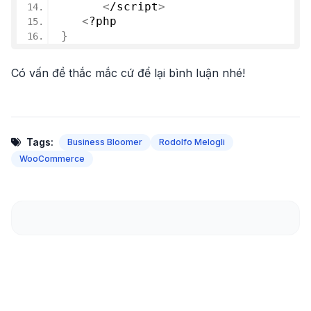
<
/script
>
<
?php
}
Có vấn đề thắc mắc cứ để lại bình luận nhé!
Tags:
Business Bloomer
Rodolfo Melogli
WooCommerce