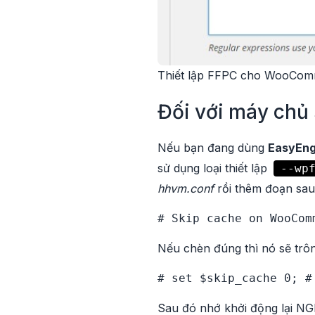
Thiết lập FFPC cho WooCom
Đối với máy chủ
Nếu bạn đang dùng
EasyEng
sử dụng loại thiết lập
--wp
hhvm.conf
rồi thêm đoạn sau
# Skip cache on WooCom
Nếu chèn đúng thì nó sẽ trôn
# set $skip_cache 0; #
Sau đó nhớ khởi động lại NG