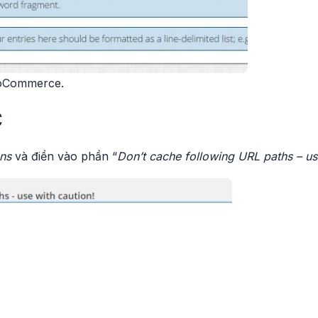
ooCommerce.
C
ns
và điền vào phần “
Don’t cache following URL paths – us