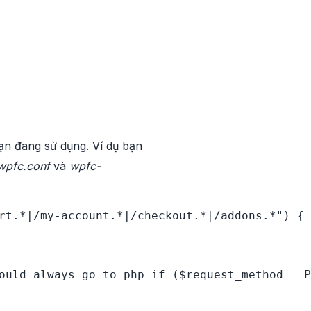
bạn đang sử dụng. Ví dụ bạn
wpfc.conf
và
wpfc-
rt.*|/my-account.*|/checkout.*|/addons.*") { 
ould always go to php if ($request_method = P