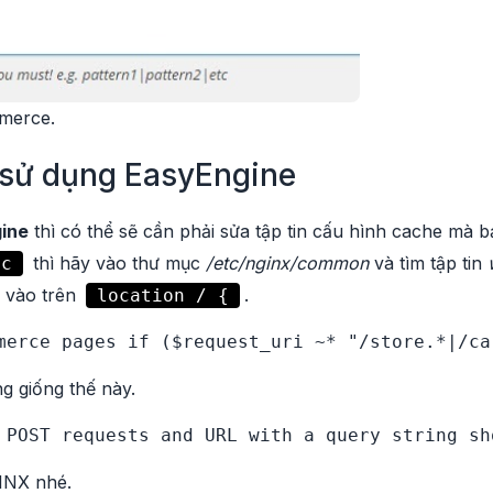
merce.
 sử dụng EasyEngine
ine
thì có thể sẽ cần phải sửa tập tin cấu hình cache mà 
thì hãy vào thư mục
/etc/nginx/common
và tìm tập tin
fc
 vào trên
.
location / {
merce pages if ($request_uri ~* "/store.*|/ca
g giống thế này.
 POST requests and URL with a query string sh
INX nhé.