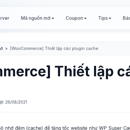
rver
Mã nguồn mở
Coupon
Tips
Bả
mở
>
[WooCommerce] Thiết lập các plugin cache
erce] Thiết lập cá
ật: 26/08/2021
bộ nhớ đệm (cache) để tăng tốc website như WP Super Ca