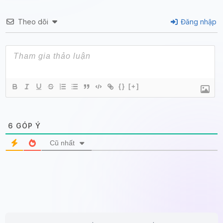
Theo dõi
Đăng nhập
{}
[+]
6
GÓP Ý
Cũ nhất