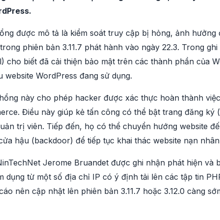
rdPress.
ng được mô tả là kiểm soát truy cập bị hỏng, ảnh hưởng đ
 trong phiên bản 3.11.7 phát hành vào ngày 22.3. Trong gh
rael) cho biết đã cải thiện bảo mật trên các thành phần củ
ệu website WordPress đang sử dụng.
ỗ hổng này cho phép hacker được xác thực hoàn thành việc
. Điều này giúp kẻ tấn công có thể bật trang đăng ký (nế
uản trị viên. Tiếp đến, họ có thể chuyển hướng website đế
 cửa hậu (backdoor) để tiếp tục khai thác website nạn nhân
NinTechNet Jerome Bruandet được ghi nhận phát hiện và 
m dụng từ một số địa chỉ IP có ý định tải lên các tập tin P
o nên cập nhật lên phiên bản 3.11.7 hoặc 3.12.0 càng sớm