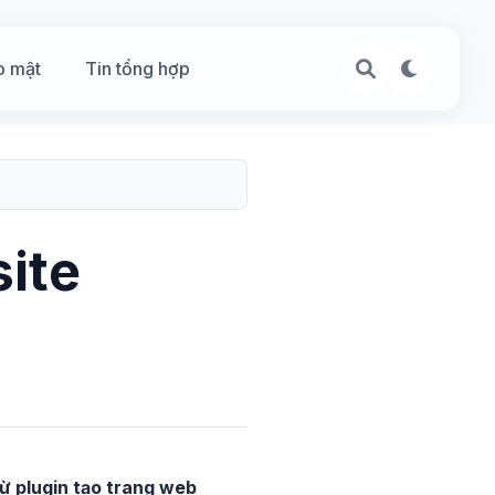
o mật
Tin tổng hợp
site
từ plugin tạo trang web