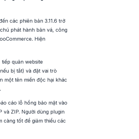
ến các phiên bản 3.11.6 trở
i chú phát hành bản vá, công
a WooCommerce. Hiện
 tiếp quản website
u bị tắt) và đặt vai trò
n một tên miền độc hại khác
.
báo cáo lỗ hổng bảo mật vào
HP và ZIP. Người dùng plugin
 càng tốt để giảm thiểu các