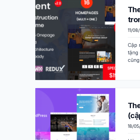
The
tro
11/08
Cập 
tặng
cũng
The
(cậ
18/05