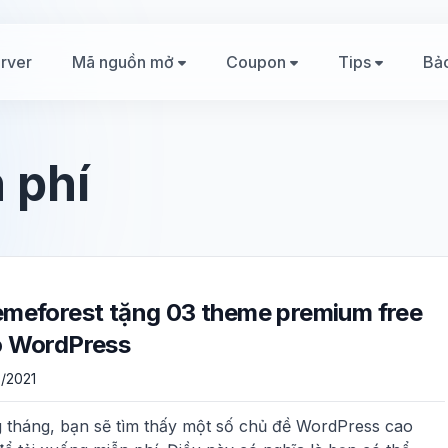
rver
Mã nguồn mở
Coupon
Tips
Bả
 phí
meforest tặng 03 theme premium free
o WordPress
/2021
 tháng, bạn sẽ tìm thấy một số chủ đề WordPress cao