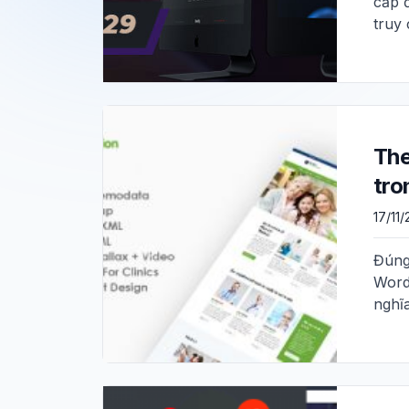
cấp đ
truy
The
tro
17/11
Đúng
Word
nghĩ