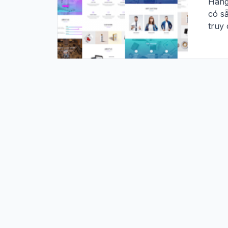
Hàng
có sẵ
truy