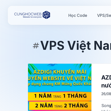
Học Code
VPS/Se
VPS Việt N
AZD
nướ
26/08
Song