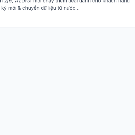
h 2/9, AZDIGI mới chạy thêm deal dành cho khách hàng
 ký mới & chuyển dữ liệu từ nước…