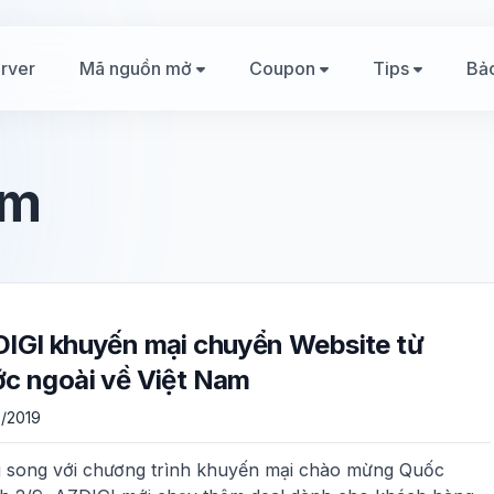
rver
Mã nguồn mở
Coupon
Tips
Bả
am
IGI khuyến mại chuyển Website từ
c ngoài về Việt Nam
/2019
 song với chương trình khuyến mại chào mừng Quốc