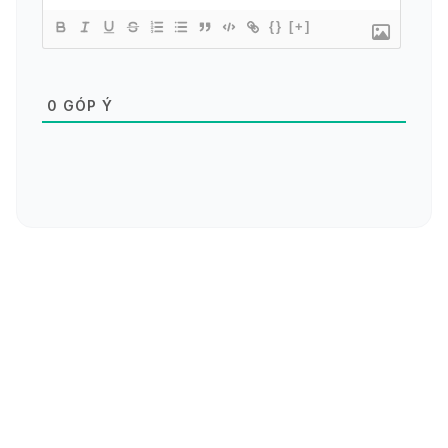
{}
[+]
0
GÓP Ý