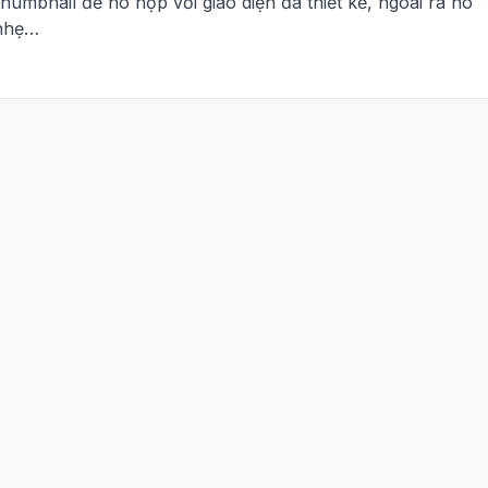
humbnail để nó hợp với giao diện đã thiết kế, ngoài ra nó
nhẹ…