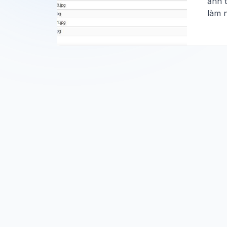
ảnh t
làm 