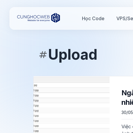
Học Code
VPS/Se
Upload
Ngă
nhi
30/05
Việc