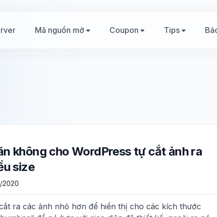
rver
Mã nguồn mở
Coupon
Tips
Bả
n không cho WordPress tự cắt ảnh ra
ều size
/2020
 cắt ra các ảnh nhỏ hơn để hiển thị cho các kích thước