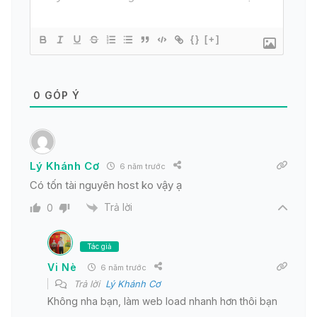
{}
[+]
0
GÓP Ý
Lý Khánh Cơ
6 năm trước
Có tốn tài nguyên host ko vậy ạ
Trả lời
0
Tác giả
Vi Nè
6 năm trước
Trả lời
Lý Khánh Cơ
Không nha bạn, làm web load nhanh hơn thôi bạn