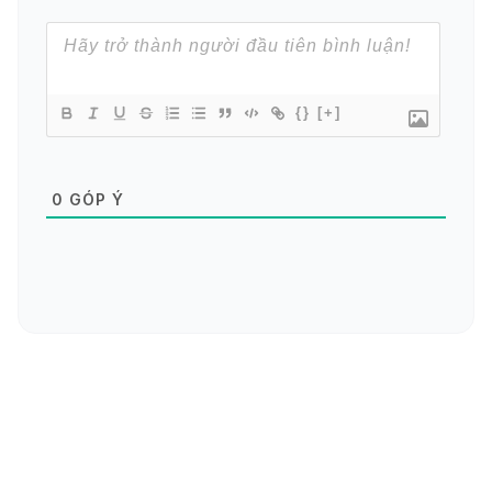
{}
[+]
0
GÓP Ý