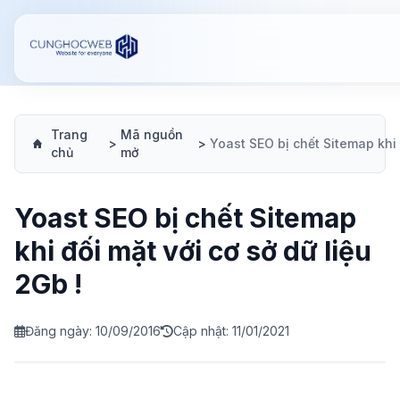
Trang
Mã nguồn
>
>
chủ
mở
Yoast SEO bị chết Sitemap
khi đối mặt với cơ sở dữ liệu
2Gb !
Đăng ngày: 10/09/2016
Cập nhật: 11/01/2021