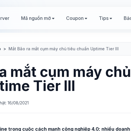
rver
Mã nguồn mở
Coupon
Tips
Bả
p
>
Mắt Bão ra mắt cụm máy chủ tiêu chuẩn Uptime Tier III
ra mắt cụm máy chủ
ime Tier III
hật: 16/08/2021
line trong cuộc cách mạnh công nghiệp 4.0; nhiều doan