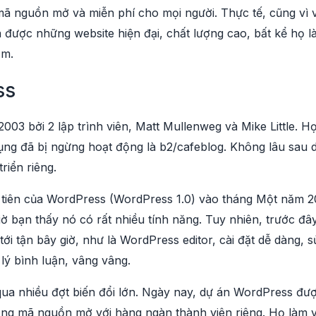
ã nguồn mở và miễn phí cho mọi người. Thực tế, cũng vì v
 ra được những website hiện đại, chất lượng cao, bất kể họ
ăm.
ss
03 bởi 2 lập trình viên, Matt Mullenweg và Mike Little. 
ụng đã bị ngừng hoạt động là b2/cafeblog. Không lâu sau d
triển riêng.
tiên của WordPress (WordPress 1.0) vào tháng Một năm 20
giờ bạn thấy nó có rất nhiều tính năng. Tuy nhiên, trước đâ
ới tận bây giờ, như là WordPress editor, cài đặt dễ dàng, 
lý bình luận, vâng vâng.
ua nhiều đợt biến đổi lớn. Ngày nay, dự án WordPress được 
g mã nguồn mở với hàng ngàn thành viên riêng. Họ làm việ