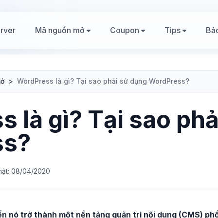
rver
Mã nguồn mở
Coupon
Tips
Bả
mở
>
WordPress là gì? Tại sao phải sử dụng WordPress?
 là gì? Tại sao ph
ss?
hật: 08/04/2020
ến nó trở thành một nền tảng quản trị nội dung (CMS) phổ