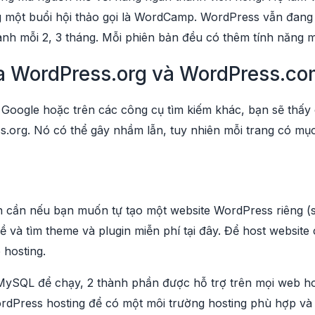
 một buổi hội thảo gọi là WordCamp. WordPress vẫn đang t
nh mỗi 2, 3 tháng. Mỗi phiên bản đều có thêm tính năng m
a WordPress.org và WordPress.com
Google hoặc trên các công cụ tìm kiếm khác, bạn sẽ thấy c
org. Nó có thể gây nhầm lẫn, tuy nhiên mỗi trang có mục
n cần nếu bạn muốn tự tạo một website WordPress riêng (se
về và tìm theme và plugin miễn phí tại đây. Để host websit
 hosting.
SQL để chạy, 2 thành phần được hỗ trợ trên mọi web hos
ordPress hosting để có một môi trường hosting phù hợp và