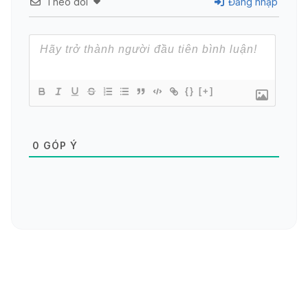
Theo dõi
Đăng nhập
{}
[+]
0
GÓP Ý