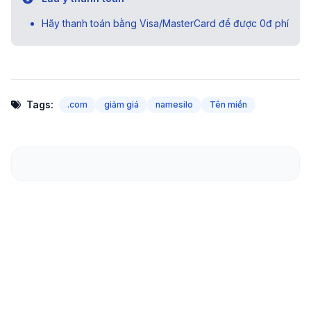
Hãy thanh toán bằng Visa/MasterCard để được 0đ phí
Tags:
.com
giảm giá
namesilo
Tên miền