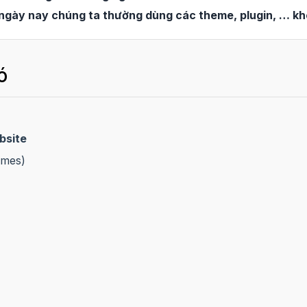
 ngày nay chúng ta thường dùng các theme, plugin, … kh
ó
bsite
ames)