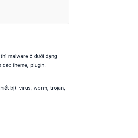
ị thì malware ở dưới dạng
các theme, plugin,
iết bị): virus, worm, trojan,