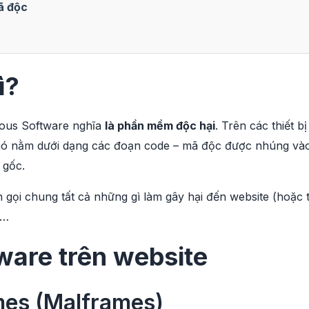
ã độc
ì?
ious Software nghĩa
là phần mềm độc hại
. Trên các thiết b
ó nằm dưới dạng các đoạn code – mã độc được nhúng vào 
 gốc.
n gọi chung tất cả những gì làm gây hại đến website (hoặc th
 …
ware trên website
mes (Malframes)