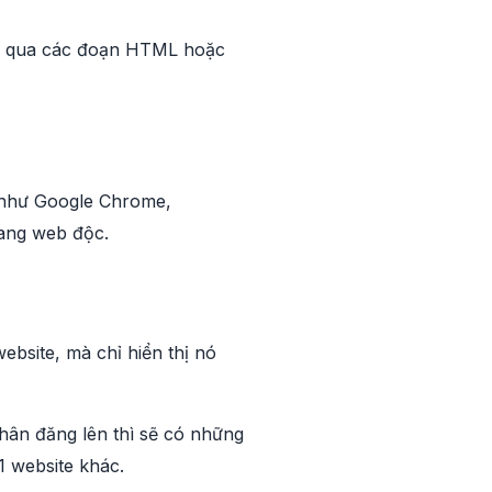
ng qua các đoạn HTML hoặc
t như Google Chrome,
sang web độc.
ebsite, mà chỉ hiển thị nó
thân đăng lên thì sẽ có những
1 website khác.