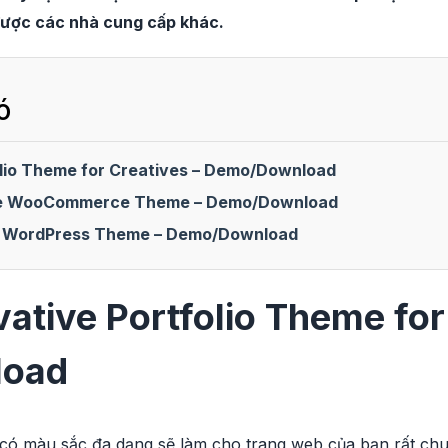
được các nhà cung cấp khác.
ó
olio Theme for Creatives – Demo/Download
ore WooCommerce Theme – Demo/Download
ng WordPress Theme – Demo/Download
vative Portfolio Theme for
load
 có màu sắc đa dạng sẽ làm cho trang web của bạn rất chu