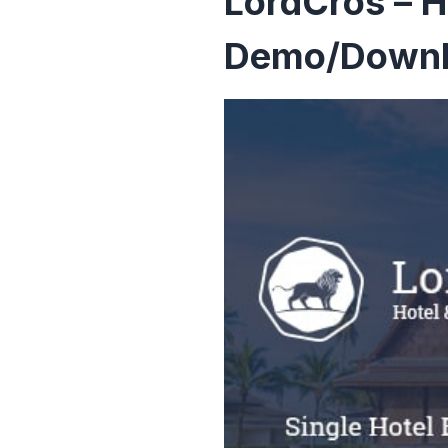
LordCros – 
Demo/Down