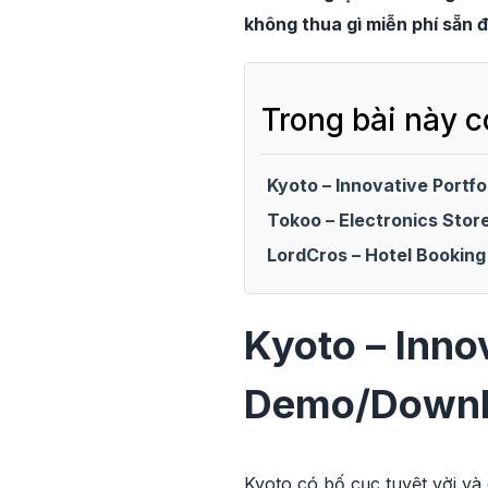
không thua gì miễn phí sẵn 
Trong bài này c
Kyoto – Innovative Portf
Tokoo – Electronics St
LordCros – Hotel Booki
Kyoto – Inno
Demo/Down
Kyoto có bố cục tuyệt vời và