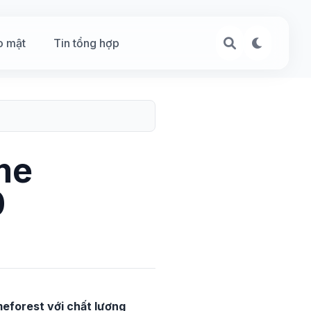
o mật
Tin tổng hợp
me
0
meforest với chất lượng