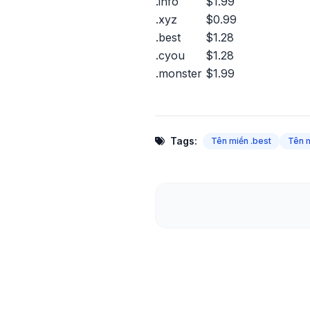
.info
$1.99
.xyz
$0.99
.best
$1.28
.cyou
$1.28
.monster
$1.99
Tags:
Tên miền .best
Tên m