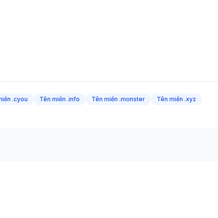
iền .cyou
Tên miền .info
Tên miền .monster
Tên miền .xyz