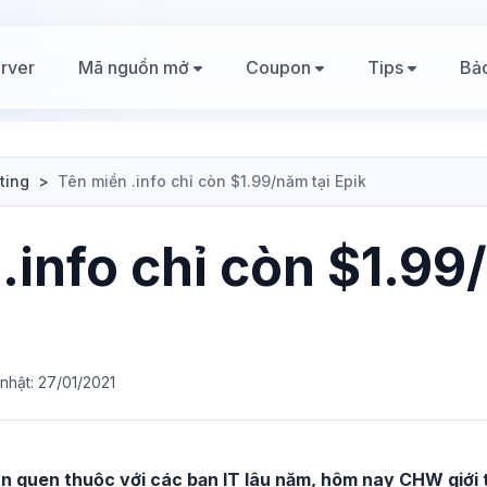
rver
Mã nguồn mở
Coupon
Tips
Bả
ting
>
Tên miền .info chỉ còn $1.99/năm tại Epik
.info chỉ còn $1.99
nhật: 27/01/2021
ền quen thuộc với các bạn IT lâu năm, hôm nay CHW giới