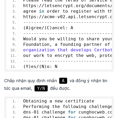
Please read the Terms of Service at
https://letsencrypt.org/documents/
LE
agree 
in
 order to register with the 
https://acme-v02.api.letsencrypt.org
------------------------------------
(A)gree/(C)ancel: A
------------------------------------
Would you be willing to share your e
Foundation, a founding partner of th
organization that develops Certbot? 
our work to encrypt the web, protect
------------------------------------
(Y)es/(N)o: N
Chấp nhận quy định nhấn
và đồng ý nhận tin
A
tức qua email,
đều được.
Y/N
Obtaining a new certificate
Performing the following challenges:
dns-
01
 challenge 
for
 cunghocweb.com
dns-
01
 challenge 
for
 cunghocweb.com