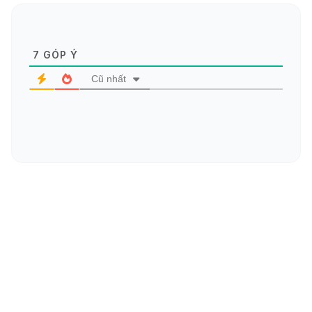
7
GÓP Ý
Cũ nhất