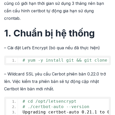
cũng có giới hạn thời gian sử dụng 3 tháng nên bạn
cần cấu hình certbot tự động gia hạn sử dụng
crontab.
1. Chuẩn bị hệ thống
– Cài đặt Let’s Encrypt (bỏ qua nếu đã thực hiện)
# yum -y install git && git clone ht
– Wildcard SSL yêu cầu Cerbot phiên bản 0.22.0 trở
lên. Việc kiểm tra phiên bản sẽ tự động cập nhật
Certbot lên bản mới nhất.
# cd /opt/letsencrypt 
# ./certbot-auto --version
Upgrading certbot-auto 0.21.
1
 to 0.2