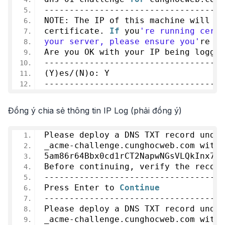
------------------------------------
NOTE: The IP of this machine will be
certificate. 
If
 you
're running certb
your server, please ensure you'
re ok
Are you OK with your IP being logged
------------------------------------
(Y)es/(N)o: Y
------------------------------------
Đồng ý chia sẻ thông tin IP Log (phải đồng ý)
Please deploy a DNS TXT record under
_acme-challenge.cunghocweb.com with 
5am86r64Bbx0cd1rCT2NapwNGsVLQkInx73W
Before continuing, verify the record
------------------------------------
Press Enter to 
Continue
------------------------------------
Please deploy a DNS TXT record under
_acme-challenge.cunghocweb.com with 