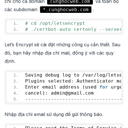
chỉ cho cả domain
và toàn bộ
cunghocweb.com
các subdomain
.
*.cunghocweb.com
# cd /opt/letsencrypt
# ./certbot-auto certonly --server h
Let’s Encrypt sẽ cài đặt những công cụ cần thiết. Sau
đó, bạn hãy nhập địa chỉ mail, đồng ý với các quy
định.
Saving debug log to /var/log/letsenc
Plugins selected: Authenticator manu
Enter email address (used 
for
 urgent
cancel): admin@gmail.com
------------------------------------
Nhập địa chỉ email sử dụng để gửi thông báo.