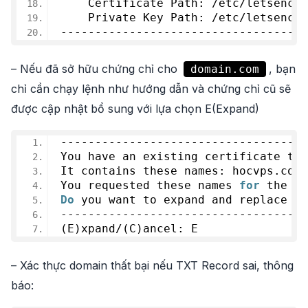
    Certificate Path: /etc/letsencry
    Private Key Path: /etc/letsencry
------------------------------------
– Nếu đã sở hữu chứng chỉ cho
, bạn
domain.com
chỉ cần chạy lệnh như hướng dẫn và chứng chỉ cũ sẽ
được cập nhật bổ sung với lựa chọn E(Expand)
------------------------------------
You have an existing certificate tha
It contains these names: hocvps.com
You requested these names 
for
 the ne
Do
 you want to expand and replace th
------------------------------------
(E)xpand/(C)ancel: E
– Xác thực domain thất bại nếu TXT Record sai, thông
báo: