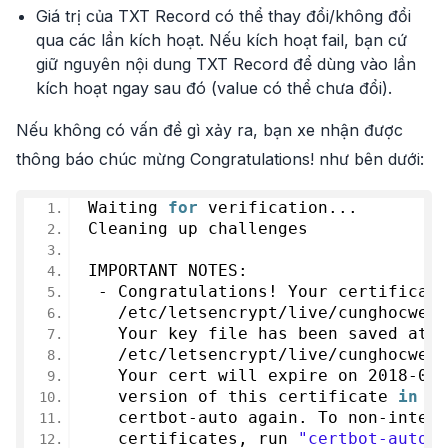
Giá trị của TXT Record có thể thay đổi/không đổi
qua các lần kích hoạt. Nếu kích hoạt fail, bạn cứ
giữ nguyên nội dung TXT Record để dùng vào lần
kích hoạt ngay sau đó (value có thể chưa đổi).
Nếu không có vấn đề gì xảy ra, bạn xe nhận được
thông báo chúc mừng Congratulations! như bên dưới:
Waiting 
for
 verification...
Cleaning up challenges
IMPORTANT NOTES:
 - Congratulations! Your certificate
   /etc/letsencrypt/live/cunghocweb.
   Your key file has been saved at:
   /etc/letsencrypt/live/cunghocweb.
   Your cert will expire on 
2018
-
06
-
   version of this certificate 
in
 th
   certbot-auto again. To non-intera
   certificates, run 
"certbot-auto r