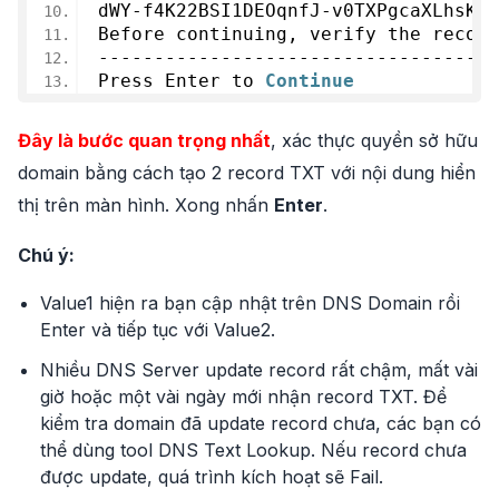
dWY-f4K22BSI1DEOqnfJ-v0TXPgcaXLhsKx7
Before continuing, verify the record
------------------------------------
Press Enter to 
Continue
Đây là bước quan trọng nhất
, xác thực quyền sở hữu
domain bằng cách tạo 2 record TXT với nội dung hiển
thị trên màn hình. Xong nhấn
Enter
.
Chú ý:
Value1 hiện ra bạn cập nhật trên DNS Domain rồi
Enter và tiếp tục với Value2.
Nhiều DNS Server update record rất chậm, mất vài
giờ hoặc một vài ngày mới nhận record TXT. Để
kiểm tra domain đã update record chưa, các bạn có
thể dùng tool DNS Text Lookup. Nếu record chưa
được update, quá trình kích hoạt sẽ Fail.