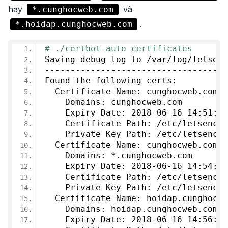
hay
và
*.cunghocweb.com
.
*.hoidap.cunghocweb.com
# ./certbot-auto certificates
Saving debug log to /var/log/letsenc
------------------------------------
Found the following certs:
  Certificate Name: cunghocweb.com
    Domains: cunghocweb.com
    Expiry Date: 
2018
-
06
-
16
14
:
51
:
20
    Certificate Path: /etc/letsencry
    Private Key Path: /etc/letsencry
  Certificate Name: cunghocweb.com-
0
    Domains: *.cunghocweb.com
    Expiry Date: 
2018
-
06
-
16
14
:
54
:
34
    Certificate Path: /etc/letsencry
    Private Key Path: /etc/letsencry
  Certificate Name: hoidap.cunghocwe
    Domains: hoidap.cunghocweb.com
    Expiry Date: 
2018
-
06
-
16
14
:
56
:
41