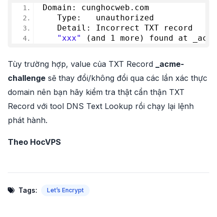
Domain: cunghocweb.com
   Type:   unauthorized
   Detail: Incorrect TXT record
"xxx"
 (and 
1
 more) found at _acme
Tùy trường hợp, value của TXT Record
_acme-
challenge
sẽ thay đổi/không đổi qua các lần xác thực
domain nên bạn hãy kiểm tra thật cẩn thận TXT
Record với tool DNS Text Lookup rồi chạy lại lệnh
phát hành.
Theo HocVPS
Tags:
Let’s Encrypt