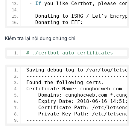
 - 
If
 you like Certbot, please cons
   Donating to ISRG / Let's Encrypt:
   Donating to EFF:                 
Kiểm tra lại nội dung chứng chỉ
# ./certbot-auto certificates
Saving debug log to /var/log/letsenc
------------------------------------
Found the following certs:
Certificate Name: cunghocweb.com
    Domains: cunghocweb.com *.cungho
    Expiry Date: 
2018
-
06
-
16
14
:
51
:
20
    Certificate Path: /etc/letsencry
    Private Key Path: /etc/letsencry
------------------------------------