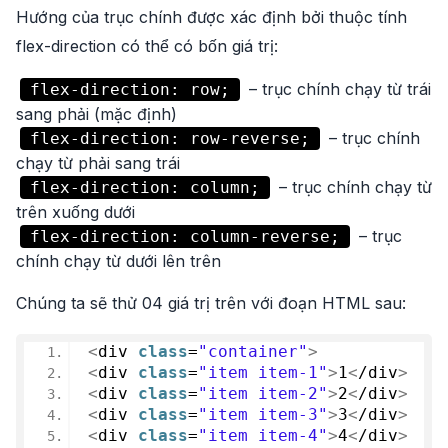
Hướng của trục chính được xác định bởi thuộc tính
flex-direction có thể có bốn giá trị:
– trục chính chạy từ trái
flex-direction: row;
sang phải (mặc định)
– trục chính
flex-direction: row-reverse;
chạy từ phải sang trái
– trục chính chạy từ
flex-direction: column;
trên xuống dưới
– trục
flex-direction: column-reverse;
chính chạy từ dưới lên trên
Chúng ta sẽ thử 04 giá trị trên với đoạn HTML sau:
<
div 
class
=
"container"
>
<
div 
class
=
"item item-1"
>
1
<
/div
>
<
div 
class
=
"item item-2"
>
2
<
/div
>
<
div 
class
=
"item item-3"
>
3
<
/div
>
<
div 
class
=
"item item-4"
>
4
<
/div
>