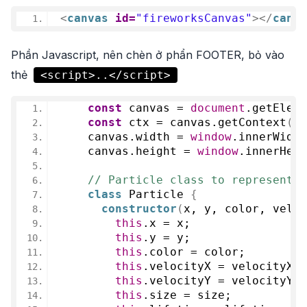
<
canvas
id
=
"fireworksCanvas"
>
</
canva
Phần Javascript, nên chèn ở phẩn FOOTER, bỏ vào
thẻ
<script>..</script>
const
 canvas = 
document
.
getEleme
const
 ctx = canvas.
getContext
(
'2
    canvas.
width
 = 
window
.
innerWidth
    canvas.
height
 = 
window
.
innerHeig
// Particle class to represent e
class
 Particle 
{
constructor
(
x, y, color, veloc
this
.
x
 = x;
this
.
y
 = y;
this
.
color
 = color;
this
.
velocityX
 = velocityX;
this
.
velocityY
 = velocityY;
this
.
size
 = size;