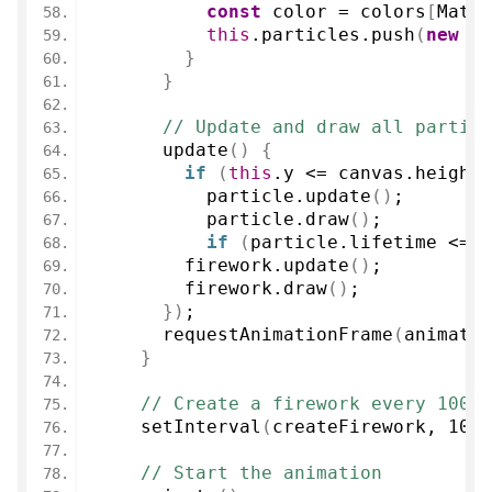
const
 color = colors
[
Math.
this
.
particles
.
push
(
new
Pa
}
}
// Update and draw all particl
update
(
)
{
if
(
this
.
y
 <= canvas.
height
          particle.
update
(
)
;
          particle.
draw
(
)
;
if
(
particle.
lifetime
 <= 
0
        firework.
update
(
)
;
        firework.
draw
(
)
;
}
)
;
requestAnimationFrame
(
animate
)
}
// Create a firework every 1000m
setInterval
(
createFirework, 
1000
// Start the animation