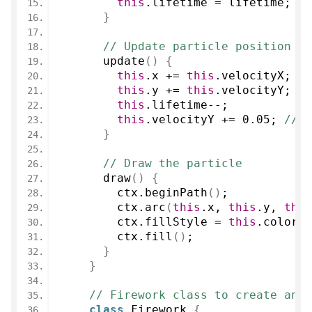
this
.
lifetime
 = lifetime;
}
// Update particle position an
update
(
)
{
this
.
x
 += 
this
.
velocityX
;
this
.
y
 += 
this
.
velocityY
;
this
.
lifetime
--;
this
.
velocityY
 += 
0.05
; 
// g
}
// Draw the particle
draw
(
)
{
        ctx.
beginPath
(
)
;
        ctx.
arc
(
this
.
x
, 
this
.
y
, 
this
        ctx.
fillStyle
 = 
this
.
color
;
        ctx.
fill
(
)
;
}
}
// Firework class to create and 
class
 Firework 
{