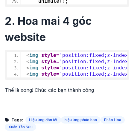
animate
(
)
;
2. Hoa mai 4 góc
website
<
img
style
=
"position:fixed;z-index:9
<
img
style
=
"position:fixed;z-index:9
<
img
style
=
"position:fixed;z-index:9
<
img
style
=
"position:fixed;z-index:9
Thế là xong! Chúc các bạn thành công
Tags:
Hiệu ứng đón tết
hiệu ứng pháo hoa
Pháo Hoa
Xuân Tân Sửu