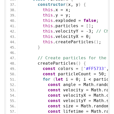
constructor
(
x, y
)
{
this
.
x
 = x;
this
.
y
 = y;
this
.
exploded
 = 
false
;
this
.
particles
 = 
[
]
;
this
.
velocityY
 = 
-3
; 
// Chậm
this
.
velocityX
 = 
0
;
this
.
createParticles
(
)
;
}
// Create particles for the fi
createParticles
(
)
{
const
 colors = 
[
'#FF5733'
, 
'
const
 particleCount = 
50
; 
//
for
(
let
 i = 
0
; i < particle
const
 angle = Math.
random
(
const
 velocity = Math.
rand
const
 velocityX = Math.
cos
const
 velocityY = Math.
sin
const
 size = Math.
random
(
)
const
 lifetime = Math.
rand