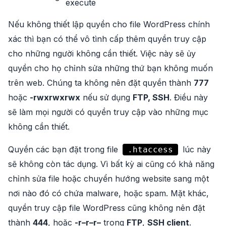
execute
Nếu không thiết lập quyền cho file WordPress chính
xác thì bạn có thể vô tình cấp thêm quyền truy cập
cho những người không cần thiết. Việc này sẽ ủy
quyền cho họ chỉnh sửa những thứ bạn không muốn
trên web. Chúng ta không nên đặt quyền thành
777
hoặc
-rwxrwxrwx
nếu sử dụng
FTP, SSH
. Điều này
sẽ làm mọi người có quyền truy cập vào những mục
không cần thiết.
Quyền các bạn đặt trong file
lúc này
.htaccess
sẽ không còn tác dụng. Vì bất kỳ ai cũng có khả năng
chỉnh sửa file hoặc chuyển hướng website sang một
nơi nào đó có chứa malware, hoặc spam. Mặt khác,
quyền truy cập file WordPress cũng không nên đặt
thành
444
, hoặc
-r–r–r–
trong
FTP
,
SSH client
.