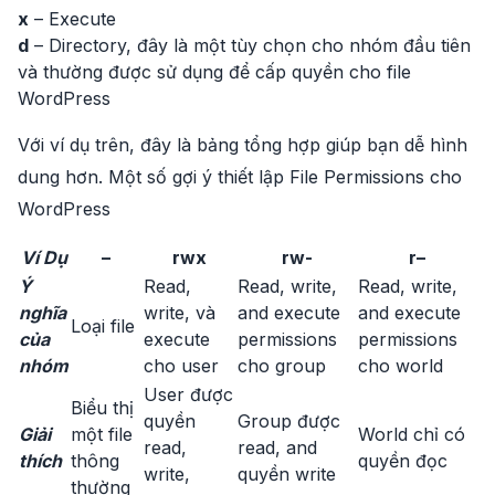
x
– Execute
d
– Directory, đây là một tùy chọn cho nhóm đầu tiên
và thường được sử dụng để cấp quyền cho file
WordPress
Với ví dụ trên, đây là bảng tổng hợp giúp bạn dễ hình
dung hơn. Một số gợi ý thiết lập File Permissions cho
WordPress
Ví Dụ
–
rwx
rw-
r–
Ý
Read,
Read, write,
Read, write,
nghĩa
write, và
and execute
and execute
Loại file
của
execute
permissions
permissions
nhóm
cho user
cho group
cho world
User được
Biểu thị
quyền
Group được
Giải
một file
World chỉ có
read,
read, and
thích
thông
quyền đọc
write,
quyền write
thường