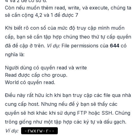
4 và 2 để có số 6.
Còn nếu muốn thêm read, write, và execute, chúng ta
sẽ cần cộng 4,2 và 1 để được 7
Khi biết rõ con số của mức độ truy cập mình muốn
cấp, bạn sẽ cần tập hợp chúng theo thứ tự cấp quyền
đã đề cập ở trên.
Ví dụ:
File permissions của
644
có
nghĩa là:
Người dùng có quyền read và write
Read được cấp cho group.
World có quyền read.
Điều này rất hữu ích khi bạn truy cập các file qua nhà
cung cấp host. Nhưng nếu để ý bạn sẽ thấy các
quyền sẽ hơi khác khi sử dụng FTP hoặc SSH. Chúng
trông giống như một tập hợp các ký tự và dấu gạch.
Ví dụ:
-rwxrw-r--