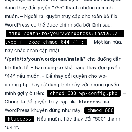
dàng thay đổi quyền “755” thành những gì mình
muốn. – Ngoài ra, quyền truy cập cho toàn bộ file
WordPress có thể được chỉnh sửa bởi lệnh sau:
find /path/to/your/wordpress/install/ -
– Một lần nữa,
type f -exec chmod 644 {} ;
hãy chắc chắn cập nhật
“
/path/to/your/wordpress/install/
” cho đường dẫn
file thực tế. – Bạn cũng có khả năng thay đổi quyền
“44” nếu muốn. – Để thay đổi quyền cho wp-
config.php, hãy sử dụng lệnh này với những quyền
mình gợi ý ở trên:
–
chmod 600 wp-config.php
Chúng ta để quyền truy cập file
.htaccess
mà
WordPress khuyên dùng như này:
chmod 600
Nếu muốn, hãy thay đổi “600” thành
.htaccess
“644”.