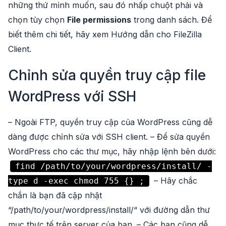
những thứ mình muốn, sau đó nhấp chuột phải và
chọn tùy chọn
File permissions
trong danh sách. Để
biết thêm chi tiết, hãy xem
Hướng dẫn cho FileZilla
Client
.
Chỉnh sửa quyền truy cập file
WordPress với SSH
– Ngoài FTP, quyền truy cập của WordPress cũng dễ
dàng được chỉnh sửa với SSH client. – Để sửa quyền
WordPress cho các thư mục, hãy nhập lệnh bên dưới:
find /path/to/your/wordpress/install/ -
– Hãy chắc
type d -exec chmod 755 {} ;
chắn là bạn đã cập nhật
“/path/to/your/wordpress/install/“ với đường dẫn thư
mục thực tế trên server của bạn. – Các bạn cũng dễ