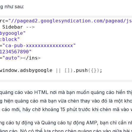
g như sau:
rc=
"//pagead2.googlesyndication.com/pagead/js
 Sidebar --
>
bygoogle"
:block"
=
"ca-pub-xxxxxxxxxxxxxxxx"
1234567890"
=
"auto"
><
/ins
>
window.
adsbygoogle
||
[])
.
push
({})
;
quảng cáo vào HTML nơi mà bạn muốn quảng cáo hiển thị 
g hiện quảng cáo mà bạn vừa chèn thay vào đó là một kho
g cáo mới, hãy chờ khoảng 15 phút trước khi chèn mã vào 
ng cáo tự động và Quảng cáo tự động AMP, bạn chỉ cần n
uảng cáo. Nó có thể lựa chọn chèn quảng cáo vào giữa bài v