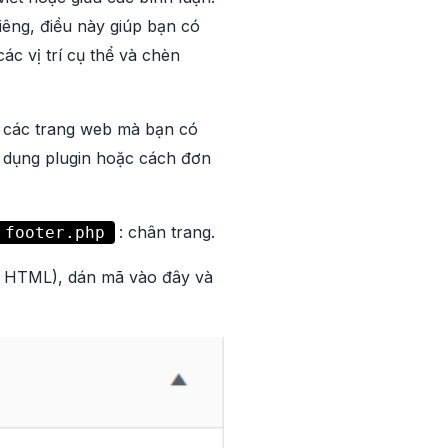
iêng, điều này giúp bạn có
c vị trí cụ thể và chèn
ả các trang web mà bạn có
 dụng plugin hoặc cách đơn
: chân trang.
footer.php
m HTML), dán mã vào đây và