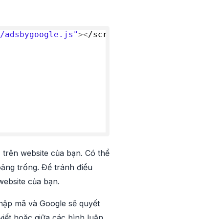
/adsbygoogle.js"
><
/script
>
trên website của bạn. Có thể
ảng trống. Để tránh điều
website của bạn.
hập mã và Google sẽ quyết
iết hoặc giữa các bình luận.