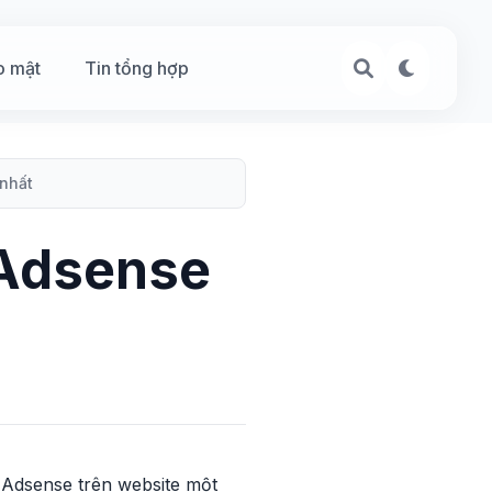
o mật
Tin tổng hợp
 nhất
 Adsense
 Adsense trên website một