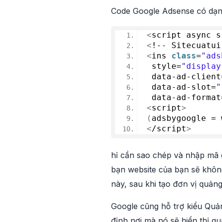
Code Google Adsense có dạn
<
script async s
<
!-- Sitecuatui
<
ins 
class
=
"ads
 style=
"display
 data-ad-client
 data-ad-slot=
"
 data-ad-format
<
script
>
(
adsbygoogle = 
<
/script
>
hỉ cần sao chép và nhập mã 
bạn website của bạn sẽ khôn
này, sau khi tạo đơn vị quản
Google cũng hỗ trợ kiểu Quả
định nơi mà nó sẽ hiển thị q