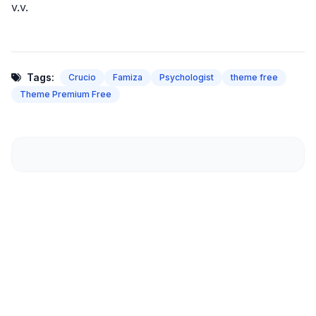
v.v.
Tags:
Crucio
Famiza
Psychologist
theme free
Theme Premium Free