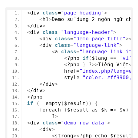
<
div 
class
=
"page-heading"
>
<
h1
>
Demo sử dụng 
2
 ngôn ngữ cho 
<
/div
>
<
div 
class
=
"language-header"
>
<
div 
class
=
"demo-page-title"
><
?p
<
div 
class
=
"language-link"
>
<
a 
class
=
"language-link-item
<
?php 
if
(
$lang == 
'vi'
){
<
?php 
}
 ?
>>
Tiếng Việt
<
/a
            href=
"index.php?lang=en"
            style=
"color: #ff9900;"
<
/div
>
<
/div
>
<
?php
if
(
! 
empty
(
$result
))
{
foreach
(
$result as $k =
>
 $v
)
{
        ?
>
<
div 
class
=
"demo-row-data"
>
<
div
>
<
strong
><
?php echo $result
[
$