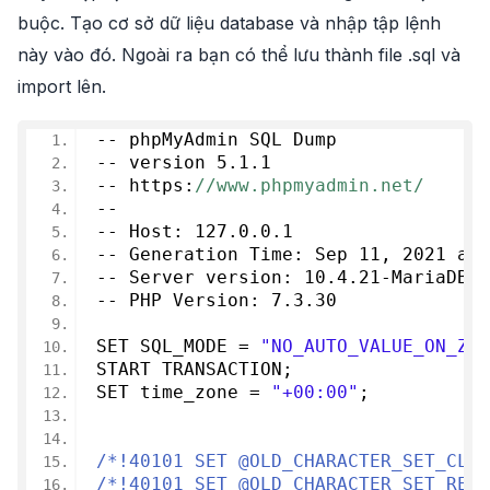
buộc. Tạo cơ sở dữ liệu database và nhập tập lệnh
này vào đó. Ngoài ra bạn có thể lưu thành file .sql và
import lên.
-- phpMyAdmin SQL Dump
-- version 
5.1
.
1
-- https:
//www.phpmyadmin.net/
--
-- Host: 
127.0
.
0.1
-- Generation Time: Sep 
11
, 
2021
 at 
-- Server version: 
10.4
.
21
-MariaDB
-- PHP Version: 
7.3
.
30
SET SQL_MODE = 
"NO_AUTO_VALUE_ON_ZER
START TRANSACTION;
SET time_zone = 
"+00:00"
;
/*!40101 SET @OLD_CHARACTER_SET_CLIE
/*!40101 SET @OLD_CHARACTER_SET_RESU