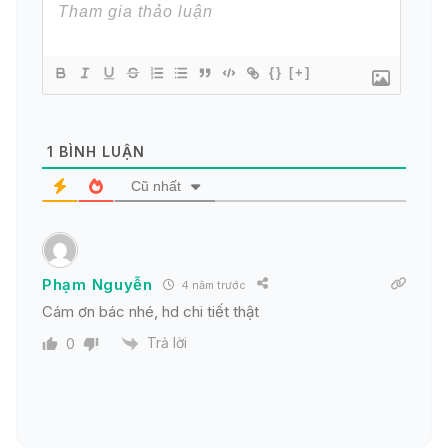
{}
[+]
1
BÌNH LUẬN
Cũ nhất
Phạm Nguyễn
4 năm trước
Cám ơn bác nhé, hd chi tiết thật
Trả lời
0