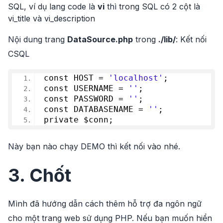
SQL, ví dụ lang code là
vi
thì trong SQL có 2 cột là
vi_title và vi_description
Nội dung trang
DataSource.php
trong
./lib/
: Kết nối
CSQL
const HOST = 
'localhost'
;
const USERNAME = 
''
;
const PASSWORD = 
''
;
const DATABASENAME = 
''
;
private $conn;
Này bạn nào chạy DEMO thì kết nối vào nhé.
3. Chốt
Mình đã hướng dẫn cách thêm hỗ trợ đa ngôn ngữ
cho một trang web sử dụng PHP. Nếu bạn muốn hiển