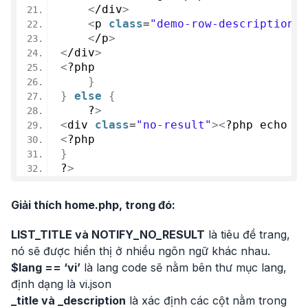
<
/div
>
<
p 
class
=
"demo-row-description"
>
<
/p
>
<
/div
>
<
?php
}
}
else
{
    ?
>
<
div 
class
=
"no-result"
><
?php echo $l
<
?php
}
?
>
Giải thích home.php, trong đó:
LIST_TITLE và NOTIFY_NO_RESULT
là tiêu đề trang,
nó sẽ được hiển thị ở nhiều ngôn ngữ khác nhau.
$lang == ‘vi’
là lang code sẽ nằm bên thư mục lang,
định dạng là vi.json
_title và _description
là xác định các cột nằm trong