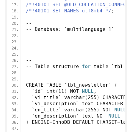
/*!40101 SET @OLD_COLLATION_CONNECTI
/*!40101 SET NAMES utf8mb4 */
;
--
-- Database: `multilanguage_1`
--
-- ---------------------------------
--
-- Table structure 
for
 table `tbl_ne
--
CREATE TABLE `tbl_newsletter` 
(
  `id` 
int
(
11
)
 NOT 
NULL
,
  `vi_title` 
varchar
(
255
)
 CHARACTER 
  `vi_description` text CHARACTER SE
  `en_title` 
varchar
(
255
)
 NOT 
NULL
,
  `en_description` text NOT 
NULL
)
 ENGINE=InnoDB DEFAULT CHARSET=lati