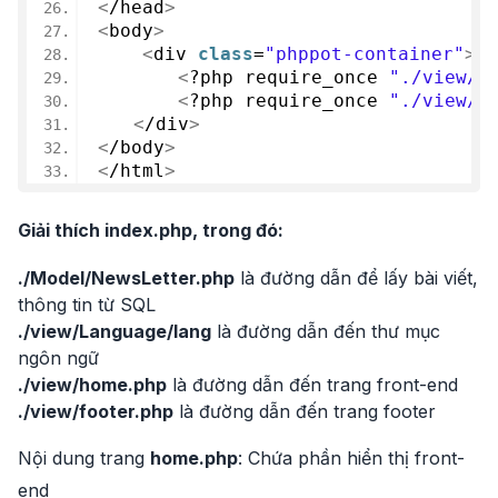
<
/head
>
<
body
>
<
div 
class
=
"phppot-container"
>
<
?php require_once 
"./view/h
<
?php require_once 
"./view/f
<
/div
>
<
/body
>
<
/html
>
Giải thích index.php, trong đó:
./Model/NewsLetter.php
là đường dẫn để lấy bài viết,
thông tin từ SQL
./view/Language/lang
là đường dẫn đến thư mục
ngôn ngữ
./view/home.php
là đường dẫn đến trang front-end
./view/footer.php
là đường dẫn đến trang footer
Nội dung trang
home.php
: Chứa phần hiển thị front-
end