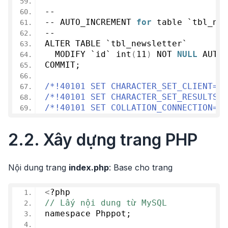
--
-- AUTO_INCREMENT 
for
 table `tbl_new
--
ALTER TABLE `tbl_newsletter`
  MODIFY `id` 
int
(
11
)
 NOT 
NULL
 AUTO_
COMMIT;
/*!40101 SET CHARACTER_SET_CLIENT=@O
/*!40101 SET CHARACTER_SET_RESULTS=@
/*!40101 SET COLLATION_CONNECTION=@O
2.2. Xây dựng trang PHP
Nội dung trang
index.php
: Base cho trang
<
?php
// Lấy nội dung từ MySQL
namespace Phppot;