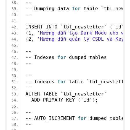
--
-- Dumping data 
for
 table `tbl_newsl
--
INSERT INTO `tbl_newsletter` 
(
`id`, 
(
1
, 
'Hướng dẫn tạo Dark Mode cho web
(
2
, 
'Hướng dẫn quản lý CSDL và Keys 
--
-- Indexes 
for
 dumped tables
--
--
-- Indexes 
for
 table `tbl_newsletter
--
ALTER TABLE `tbl_newsletter`
  ADD PRIMARY 
KEY
(
`id`
)
;
--
-- AUTO_INCREMENT 
for
 dumped tables
--